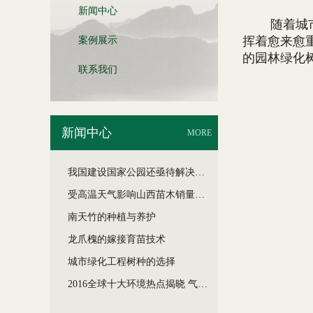
新闻中心
随着城市建
挥着愈来愈
案例展示
的园林绿化
联系我们
新闻中心
MORE
我国建设国家公园还亟待解决哪些难题
受高温天气影响山西苗木销量几近于零
南天竹的种植与养护
龙爪槐的嫁接育苗技术
城市绿化工程树种的选择
2016全球十大环境热点揭晓 气候与雾霾问题居半