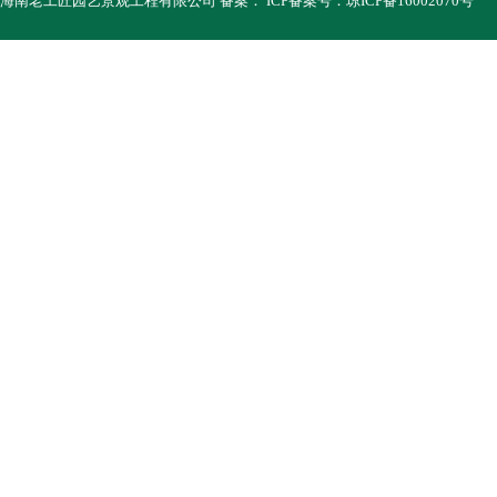
海南老工匠园艺景观工程有限公司
备案：
ICP备案号：
琼ICP备16002070号